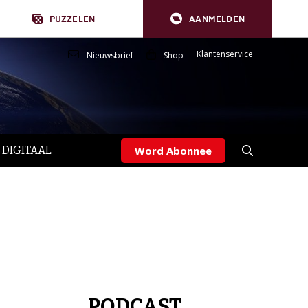
PUZZELEN
AANMELDEN
Klantenservice
Nieuwsbrief
Shop
 DIGITAAL
Word Abonnee
PODCAST