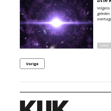
Drie 
Volgens 
geleden 
overtuig
heelal
Vorige