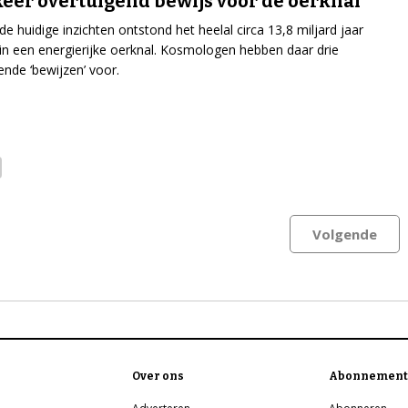
keer overtuigend bewijs voor de oerknal
de huidige inzichten ontstond het heelal circa 13,8 miljard jaar
in een energierijke oerknal. Kosmologen hebben daar drie
ende ‘bewijzen’ voor.
Volgende
Over ons
Abonnement