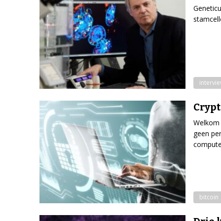
Genetic
stamcell
intervi
Crypt
Welkom i
geen per
compute
bitcoin