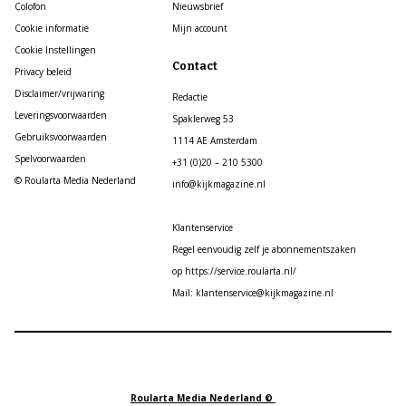
Colofon
Nieuwsbrief
Cookie informatie
Mijn account
Cookie Instellingen
Contact
Privacy beleid
Disclaimer/vrijwaring
Redactie
Leveringsvoorwaarden
Spaklerweg 53
Gebruiksvoorwaarden
1114 AE Amsterdam
Spelvoorwaarden
+31 (0)20 – 210 5300
© Roularta Media Nederland
info@kijkmagazine.nl
Klantenservice
Regel eenvoudig zelf je abonnementszaken
op https://service.roularta.nl/
Mail: klantenservice@kijkmagazine.nl
Roularta Media Nederland ©