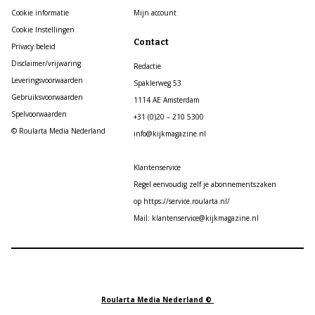
Cookie informatie
Mijn account
Cookie Instellingen
Contact
Privacy beleid
Disclaimer/vrijwaring
Redactie
Leveringsvoorwaarden
Spaklerweg 53
Gebruiksvoorwaarden
1114 AE Amsterdam
Spelvoorwaarden
+31 (0)20 – 210 5300
© Roularta Media Nederland
info@kijkmagazine.nl
Klantenservice
Regel eenvoudig zelf je abonnementszaken
op https://service.roularta.nl/
Mail: klantenservice@kijkmagazine.nl
Roularta Media Nederland ©