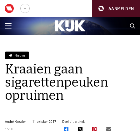
AANMELDEN
Nieuws
Kraaien gaan
sigarettenpeuken
opruimen
André Kesseler
11 oktober 2017
Deel dit artikel:
15:58