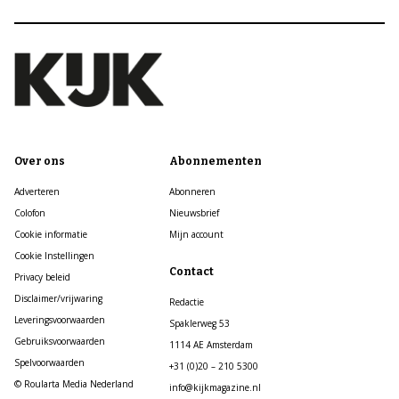
Over ons
Abonnementen
Adverteren
Abonneren
Colofon
Nieuwsbrief
Cookie informatie
Mijn account
Cookie Instellingen
Contact
Privacy beleid
Disclaimer/vrijwaring
Redactie
Leveringsvoorwaarden
Spaklerweg 53
Gebruiksvoorwaarden
1114 AE Amsterdam
Spelvoorwaarden
+31 (0)20 – 210 5300
© Roularta Media Nederland
info@kijkmagazine.nl