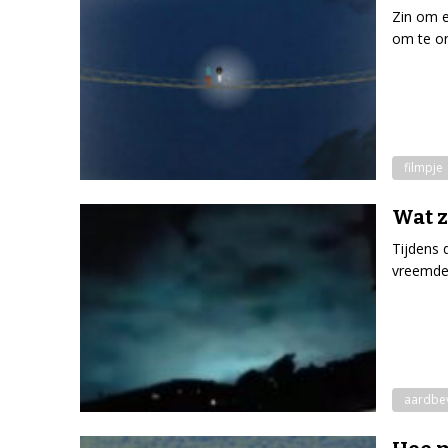
Zin om e
om te o
filmpje
Wat z
Tijdens 
vreemde
aardbe