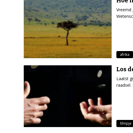
Hoe m
Vreemd 
Wetensc
afrika
Los d
Laatst g
raadsel.
filmpje