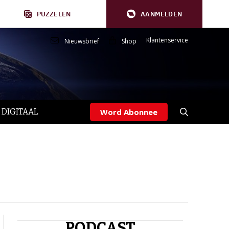
PUZZELEN
AANMELDEN
Klantenservice
Nieuwsbrief
Shop
 DIGITAAL
Word Abonnee
PODCAST