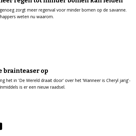
eer regen tot minder bomen kan leiden
genoeg zorgt meer regenval voor minder bomen op de savanne.
happers weten nu waarom.
e brainteaser op
ing het in 'De Wereld draait door' over het ‘Wanneer is Cheryl jarig'-
 Inmiddels is er een nieuw raadsel.