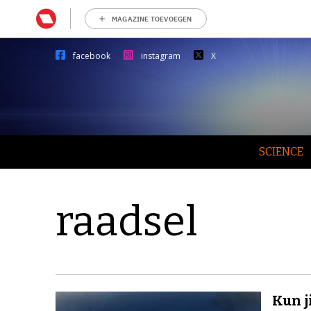
MAGAZINE TOEVOEGEN
facebook
instagram
X
SCIENCE
raadsel
Kun j