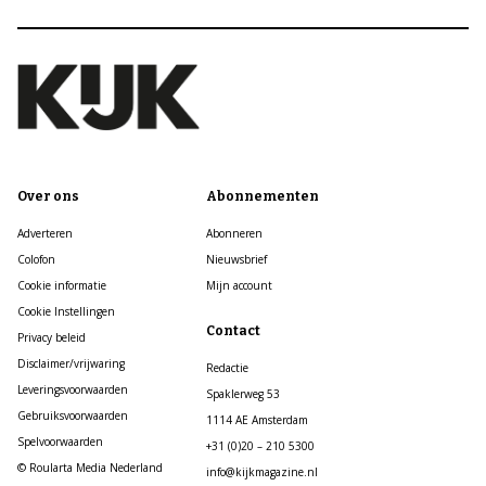
Over ons
Abonnementen
Adverteren
Abonneren
Colofon
Nieuwsbrief
Cookie informatie
Mijn account
Cookie Instellingen
Contact
Privacy beleid
Disclaimer/vrijwaring
Redactie
Leveringsvoorwaarden
Spaklerweg 53
Gebruiksvoorwaarden
1114 AE Amsterdam
Spelvoorwaarden
+31 (0)20 – 210 5300
© Roularta Media Nederland
info@kijkmagazine.nl