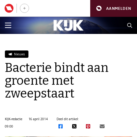
AANMELDEN
Nieuws
Bacterie bindt aan
groente met
zweepstaart
KIJK-redactie
16 april 2014
Deel dit artikel:
09:00