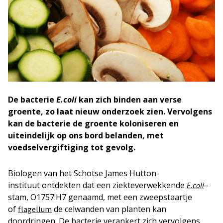
De bacterie
E.coli
kan zich binden aan verse
groente, zo laat nieuw onderzoek zien. Vervolgens
kan de bacterie de groente koloniseren en
uiteindelijk op ons bord belanden, met
voedselvergiftiging tot gevolg.
Biologen van het Schotse James Hutton-
instituut ontdekten dat een ziekteverwekkende
–
E.coli
stam, O1757:H7 genaamd, met een zweepstaartje
of
de celwanden van planten kan
flagellum
doordringen. De bacterie verankert zich vervolgens