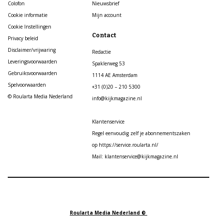
Colofon
Nieuwsbrief
Cookie informatie
Mijn account
Cookie Instellingen
Contact
Privacy beleid
Disclaimer/vrijwaring
Redactie
Leveringsvoorwaarden
Spaklerweg 53
Gebruiksvoorwaarden
1114 AE Amsterdam
Spelvoorwaarden
+31 (0)20 – 210 5300
© Roularta Media Nederland
info@kijkmagazine.nl
Klantenservice
Regel eenvoudig zelf je abonnementszaken
op https://service.roularta.nl/
Mail: klantenservice@kijkmagazine.nl
Roularta Media Nederland ©