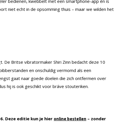
peler bedienen, kwebbelt met een smartphone-app én is
ort niet echt in de opsomming thuis – maar we wilden het
gt. De Britse vibrato
rmaker
Shiri
Zinn
bedacht
deze 10
n bibberstanden en onschuldig vermomd als een
rengst gaat naar goede doelen die zich ontfermen over
us hij is ook geschikt voor bráve stouteriken.
6. Deze editie kun je hier
– zonder
online bestellen