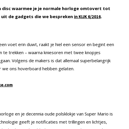
en disc waarmee je je normale horloge omtovert tot
e uit de gadgets die we bespreken
.
in KIJK 6/2016
 een voet erin duwt, raakt je hiel een sensor en begint een
n te trekken – waarna kniesoren met twee knopjes
n gaan. Volgens de makers is dat allemaal superbelangrijk
ar we ons hoverboard hebben gelaten.
ke.com
horloge en je decennia
oude polsklokje van Super Mario is
hnologie geeft je notificaties met trillingen en lichtjes,