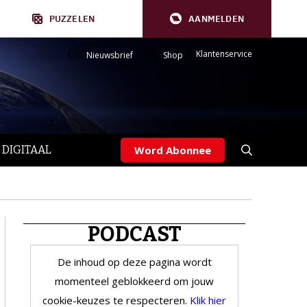
PUZZELEN
AANMELDEN
Klantenservice
Nieuwsbrief
Shop
 DIGITAAL
Word Abonnee
PODCAST
De inhoud op deze pagina wordt
momenteel geblokkeerd om jouw
cookie-keuzes te respecteren.
Klik hier