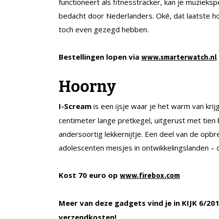
functioneert als
fitnesstracker
, kan je muzieks
bedacht door Nederlanders. Oké, dat laatste ho
toch even gezegd hebben.
Bestellingen lopen via
www.smarterwatch.nl
Hoorny
I-
Scream
is een ijsje waar je het warm van krij
centimeter lange pretkegel, uitgerust met tie
andersoortig lekkernijtje. Een deel van de opb
adolescenten meisjes in ontwikkelingslanden – d
Kost 70 euro op
www.firebox.com
Meer van deze gadgets vind je in KIJK 6/201
verzendkosten!