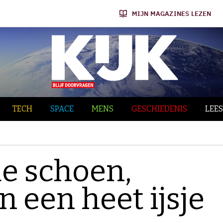
MIJN MAGAZINES LEZEN
TECH
SPACE
MENS
GESCHIEDENIS
LEES
de schoen,
n een heet ijsje