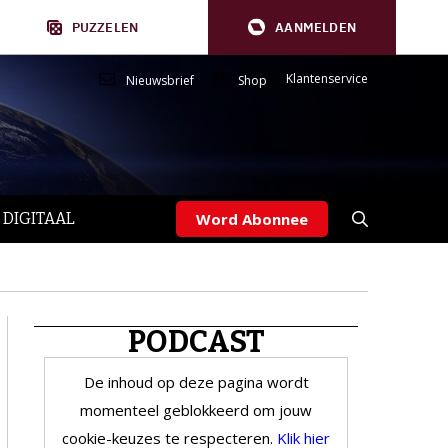
PUZZELEN
AANMELDEN
Klantenservice
Nieuwsbrief
Shop
 DIGITAAL
Word Abonnee
PODCAST
De inhoud op deze pagina wordt
momenteel geblokkeerd om jouw
cookie-keuzes te respecteren.
Klik hier