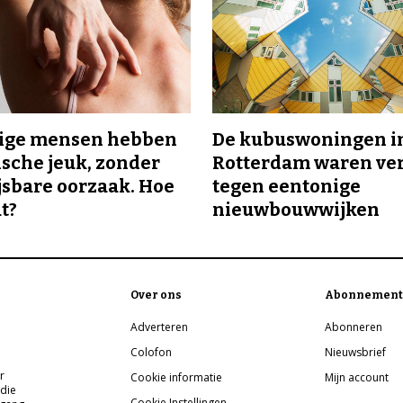
ge mensen hebben
De kubuswoningen i
sche jeuk, zonder
Rotterdam waren ve
sbare oorzaak. Hoe
tegen eentonige
t?
nieuwbouwwijken
Over ons
Abonnement
Adverteren
Abonneren
Colofon
Nieuwsbrief
r
Cookie informatie
Mijn account
 die
Cookie Instellingen