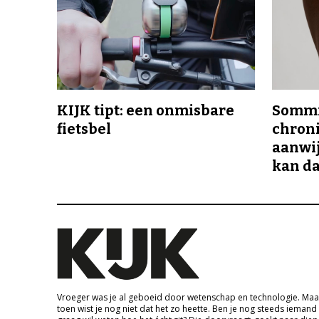
KIJK tipt: een onmisbare
Sommi
fietsbel
chroni
aanwij
kan da
Vroeger was je al geboeid door wetenschap en technologie. Maa
toen wist je nog niet dat het zo heette. Ben je nog steeds iemand