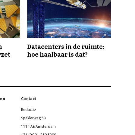
n
Datacenters in de ruimte:
rzet
hoe haalbaar is dat?
en
Contact
Redactie
Spaklerweg 53
1114 AE Amsterdam
+31 (0)20 – 210 5300