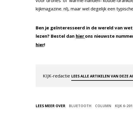
voor drones’ of ‘warme-handen- koude-drankbe
kijkmagazine. nl), maar wel degelijk een typische
Ben je geïnteresseerd in de wereld van wet
lezen? Bestel dan
ons nieuwste nummer
hier
!
hier
KIJK-redactie
LEES ALLE ARTIKELEN VAN DEZE 
LEES MEER OVER
BLUETOOTH
COLUMN
KIJK 6-201