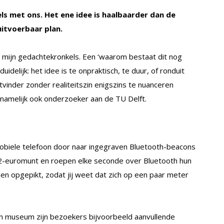
els met ons. Het ene idee is haalbaarder dan de
uitvoerbaar plan.
n mijn gedachtekronkels. Een ‘waarom bestaat dit nog
duidelijk: het idee is te onpraktisch, te duur, of ronduit
tvinder zonder realiteitszin enigszins te nuanceren
n namelijk ook onderzoeker aan de TU Delft.
biele telefoon door naar ingegraven Bluetooth-beacons
n 2-euromunt en roepen elke seconde over Bluetooth hun
n opgepikt, zodat jij weet dat zich op een paar meter
en museum zijn bezoekers bijvoorbeeld aanvullende