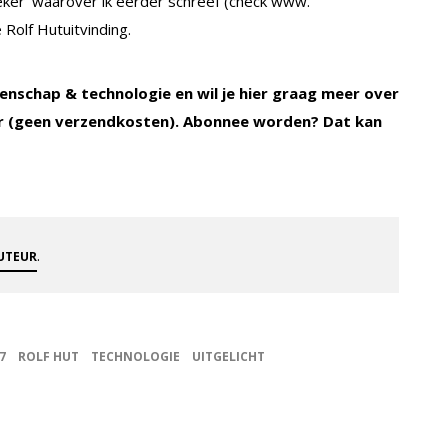
ker’ waarover ik eerder schreef (check www.
 Rolf Hutuitvinding.
enschap & technologie en wil je hier graag meer over
 (geen verzendkosten). Abonnee worden? Dat kan
.
AUTEUR
7
ROLF HUT
TECHNOLOGIE
UITGELICHT