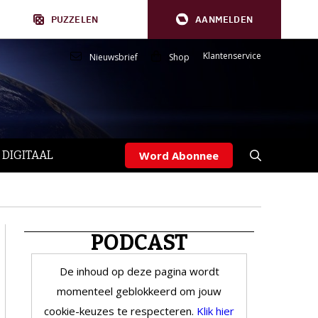
PUZZELEN
AANMELDEN
Klantenservice
Nieuwsbrief
Shop
 DIGITAAL
Word Abonnee
PODCAST
De inhoud op deze pagina wordt
momenteel geblokkeerd om jouw
cookie-keuzes te respecteren.
Klik hier