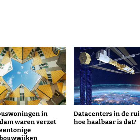
buswoningen in
Datacenters in de ru
rdam waren verzet
hoe haalbaar is dat?
eentonige
bouwwijken