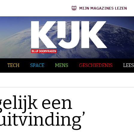
MIJN MAGAZINES LEZEN
TECH
SPACE
MENS
GESCHIEDENIS
LEES
gelijk een
uitvinding’