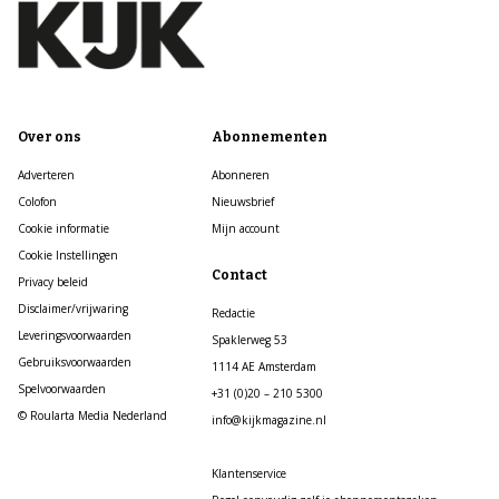
Over ons
Abonnementen
Adverteren
Abonneren
Colofon
Nieuwsbrief
Cookie informatie
Mijn account
Cookie Instellingen
Contact
Privacy beleid
Disclaimer/vrijwaring
Redactie
Leveringsvoorwaarden
Spaklerweg 53
Gebruiksvoorwaarden
1114 AE Amsterdam
Spelvoorwaarden
+31 (0)20 – 210 5300
© Roularta Media Nederland
info@kijkmagazine.nl
Klantenservice