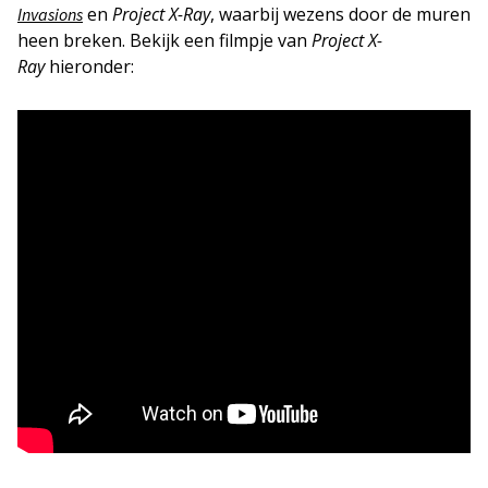
en
Project X-Ray
, waarbij wezens door de muren
Invasions
heen breken. Bekijk een filmpje van
Project X-
Ray
hieronder: