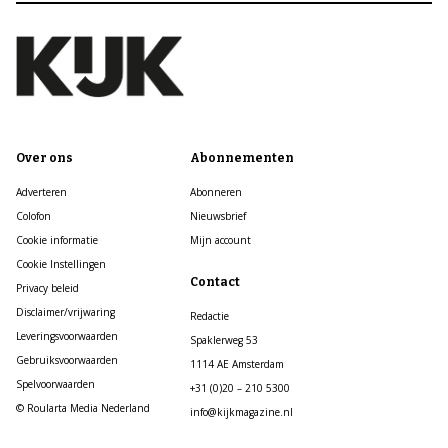
Over ons
Abonnementen
Adverteren
Abonneren
Colofon
Nieuwsbrief
Cookie informatie
Mijn account
Cookie Instellingen
Contact
Privacy beleid
Disclaimer/vrijwaring
Redactie
Leveringsvoorwaarden
Spaklerweg 53
Gebruiksvoorwaarden
1114 AE Amsterdam
Spelvoorwaarden
+31 (0)20 – 210 5300
© Roularta Media Nederland
info@kijkmagazine.nl