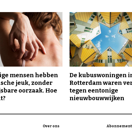
ge mensen hebben
De kubuswoningen i
sche jeuk, zonder
Rotterdam waren ve
sbare oorzaak. Hoe
tegen eentonige
t?
nieuwbouwwijken
Over ons
Abonnement