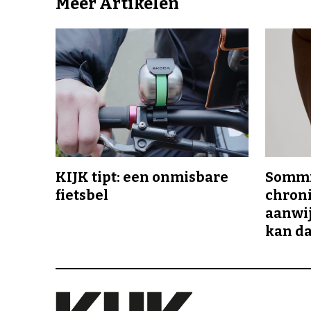
Meer Artikelen
KIJK tipt: een onmisbare
Sommi
fietsbel
chroni
aanwij
kan da