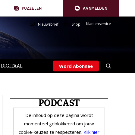
PUZZELEN
AANMELDEN
Klantenservice
Nieuwsbrief
Shop
 DIGITAAL
Word Abonnee
PODCAST
De inhoud op deze pagina wordt
momenteel geblokkeerd om jouw
cookie-keuzes te respecteren.
Klik hier