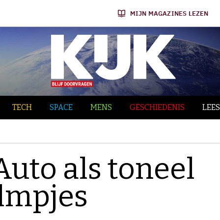
MIJN MAGAZINES LEZEN
TECH
SPACE
MENS
GESCHIEDENIS
LEES
Auto als toneel
ilmpjes