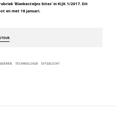
riek ‘Blankesteijns bites’ in KIJK 1/2017. Dit
ot en met 18 januari.
.
AUTEUR
NDEREN
TECHNOLOGIE
UITGELICHT