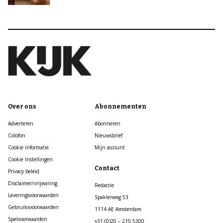
Over ons
Abonnementen
Adverteren
Abonneren
Colofon
Nieuwsbrief
Cookie informatie
Mijn account
Cookie Instellingen
Contact
Privacy beleid
Disclaimer/vrijwaring
Redactie
Leveringsvoorwaarden
Spaklerweg 53
Gebruiksvoorwaarden
1114 AE Amsterdam
Spelvoorwaarden
+31 (0)20 – 210 5300