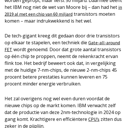
worden gepropt; maar liefst 50 miljard. Daarmee beent
het IBM nog niet de wet van Moore bij – dan had het
in
transistors moeten
2019 al met een chip van 60 miljard
komen – maar indrukwekkend is het wel.
De tech-gigant kreeg dit gedaan door drie transistors
op elkaar te stapelen, een techniek die
Gate-all-around
wordt genoemd. Door dat grote aantal transistors
FET
op één chip te proppen, neemt de rekenkracht ervan
flink toe. Het bedrijf beweert ook dat, in vergelijking
met de huidige 7-nm-chips, de nieuwe 2-nm-chips 45
procent betere prestaties kunnen leveren en 75
procent minder energie verbruiken.
Het zal overigens nog wel even duren voordat de
nieuwe chips op de markt komen. IBM verwacht zelf
dat de productie van deze 2nm-technologie in 2024 op
gang komt. Krachtigere en efficiëntere
zitten dus
CPU’s
zeker in de pijplijn.