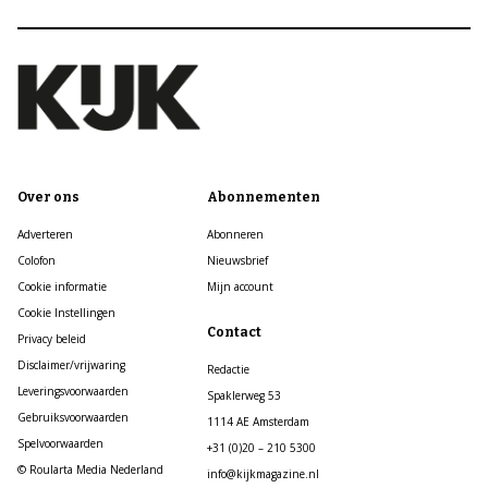
Over ons
Abonnementen
Adverteren
Abonneren
Colofon
Nieuwsbrief
Cookie informatie
Mijn account
Cookie Instellingen
Contact
Privacy beleid
Disclaimer/vrijwaring
Redactie
Leveringsvoorwaarden
Spaklerweg 53
Gebruiksvoorwaarden
1114 AE Amsterdam
Spelvoorwaarden
+31 (0)20 – 210 5300
© Roularta Media Nederland
info@kijkmagazine.nl