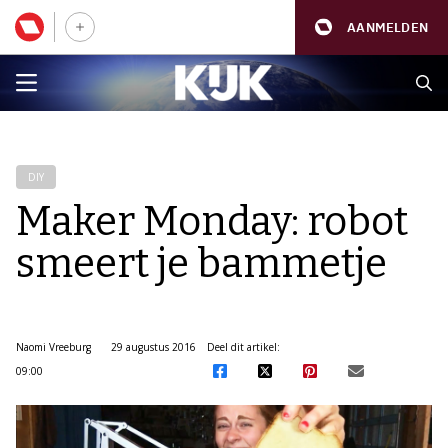
AANMELDEN
DIY
Maker Monday: robot
smeert je bammetje
Naomi Vreeburg
29 augustus 2016
Deel dit artikel:
09:00