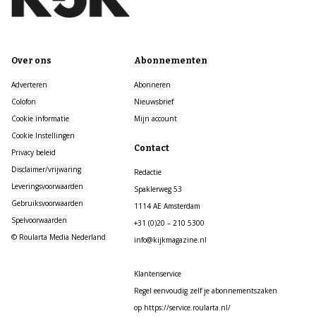
Over ons
Abonnementen
Adverteren
Abonneren
Colofon
Nieuwsbrief
Cookie informatie
Mijn account
Cookie Instellingen
Contact
Privacy beleid
Disclaimer/vrijwaring
Redactie
Leveringsvoorwaarden
Spaklerweg 53
Gebruiksvoorwaarden
1114 AE Amsterdam
Spelvoorwaarden
+31 (0)20 – 210 5300
© Roularta Media Nederland
info@kijkmagazine.nl
Klantenservice
Regel eenvoudig zelf je abonnementszaken
op https://service.roularta.nl/