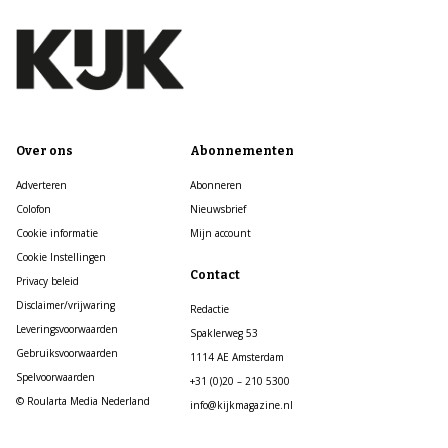
Over ons
Abonnementen
Adverteren
Abonneren
Colofon
Nieuwsbrief
Cookie informatie
Mijn account
Cookie Instellingen
Contact
Privacy beleid
Disclaimer/vrijwaring
Redactie
Leveringsvoorwaarden
Spaklerweg 53
Gebruiksvoorwaarden
1114 AE Amsterdam
Spelvoorwaarden
+31 (0)20 – 210 5300
© Roularta Media Nederland
info@kijkmagazine.nl