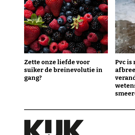
Zette onze liefde voor
Pvc is
suiker de breinevolutie in
afbree
gang?
veran
wetens
smeer