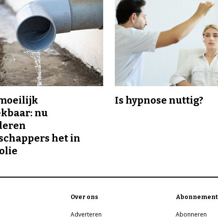
 moeilijk
Is hypnose nuttig?
kbaar: nu
deren
chappers het in
olie
Over ons
Abonnement
Adverteren
Abonneren