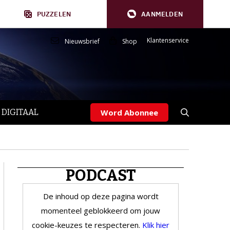
PUZZELEN
AANMELDEN
Klantenservice
Nieuwsbrief
Shop
 DIGITAAL
Word Abonnee
PODCAST
De inhoud op deze pagina wordt
momenteel geblokkeerd om jouw
cookie-keuzes te respecteren.
Klik hier