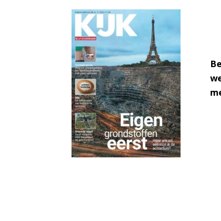
Be
we
me