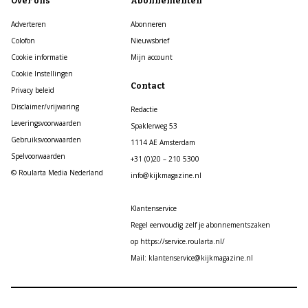
Over ons
Abonnementen
Adverteren
Abonneren
Colofon
Nieuwsbrief
Cookie informatie
Mijn account
Cookie Instellingen
Contact
Privacy beleid
Disclaimer/vrijwaring
Redactie
Leveringsvoorwaarden
Spaklerweg 53
Gebruiksvoorwaarden
1114 AE Amsterdam
Spelvoorwaarden
+31 (0)20 – 210 5300
© Roularta Media Nederland
info@kijkmagazine.nl
Klantenservice
Regel eenvoudig zelf je abonnementszaken
op https://service.roularta.nl/
Mail: klantenservice@kijkmagazine.nl