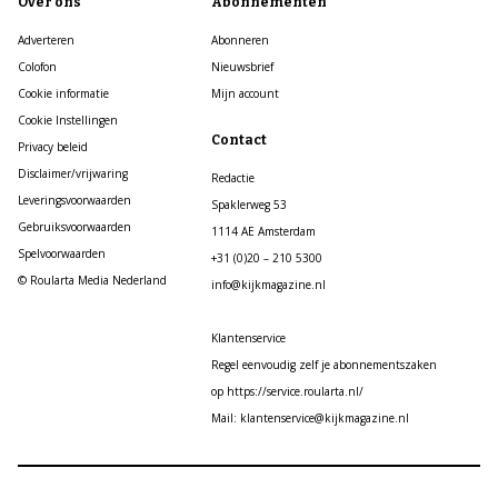
Over ons
Abonnementen
Adverteren
Abonneren
Colofon
Nieuwsbrief
Cookie informatie
Mijn account
Cookie Instellingen
Contact
Privacy beleid
Disclaimer/vrijwaring
Redactie
Leveringsvoorwaarden
Spaklerweg 53
Gebruiksvoorwaarden
1114 AE Amsterdam
Spelvoorwaarden
+31 (0)20 – 210 5300
© Roularta Media Nederland
info@kijkmagazine.nl
Klantenservice
Regel eenvoudig zelf je abonnementszaken
op https://service.roularta.nl/
Mail: klantenservice@kijkmagazine.nl