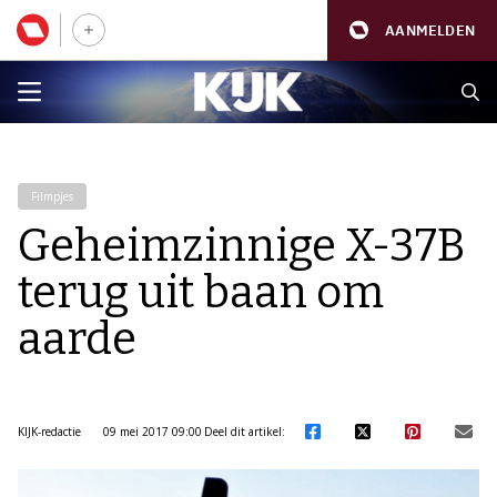
AANMELDEN
Filmpjes
Geheimzinnige X-37B
terug uit baan om
aarde
KIJK-redactie
09 mei 2017 09:00
Deel dit artikel: