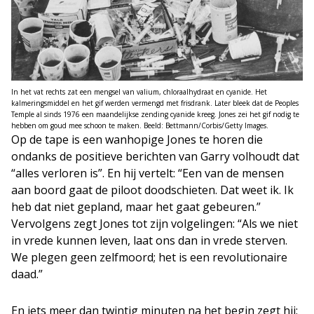
In het vat rechts zat een mengsel van valium, chloraalhydraat en cyanide. Het
kalmeringsmiddel en het gif werden vermengd met frisdrank. Later bleek dat de Peoples
Temple al sinds 1976 een maandelijkse zending cyanide kreeg. Jones zei het gif nodig te
hebben om goud mee schoon te maken. Beeld: Bettmann/Corbis/Getty Images.
Op de tape is een wanhopige Jones te horen die
ondanks de positieve berichten van Garry volhoudt dat
“alles verloren is”. En hij vertelt: “Een van de mensen
aan boord gaat de piloot doodschieten. Dat weet ik. Ik
heb dat niet gepland, maar het gaat gebeuren.”
Vervolgens zegt Jones tot zijn volgelingen: “Als we niet
in vrede kunnen leven, laat ons dan in vrede sterven.
We plegen geen zelfmoord; het is een revolutionaire
daad.”
En iets meer dan twintig minuten na het begin zegt hij: