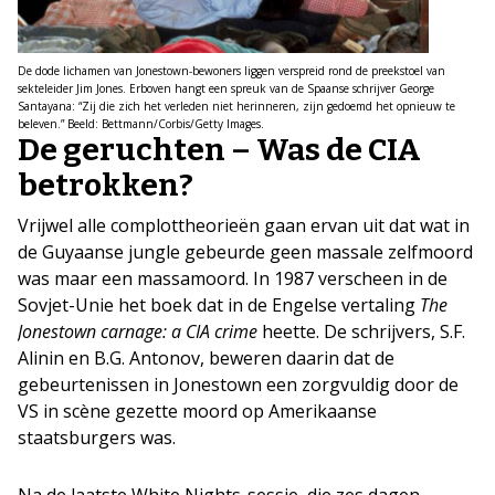
De dode lichamen van Jonestown-bewoners liggen verspreid rond de preekstoel van
sekteleider Jim Jones. Erboven hangt een spreuk van de Spaanse schrijver George
Santayana: “Zij die zich het verleden niet herinneren, zijn gedoemd het opnieuw te
beleven.” Beeld: Bettmann/Corbis/Getty Images.
De geruchten – Was de CIA
betrokken?
Vrijwel alle complottheorieën gaan ervan uit dat wat in
de Guyaanse jungle gebeurde geen massale zelfmoord
was maar een massamoord. In 1987 verscheen in de
Sovjet-Unie het boek dat in de Engelse vertaling
The
Jonestown carnage: a CIA crime
heette. De schrijvers, S.F.
Alinin en B.G. Antonov, beweren daarin dat de
gebeurtenissen in Jonestown een zorgvuldig door de
VS in scène gezette moord op Amerikaanse
staatsburgers was.
Na de laatste White Nights-sessie, die zes dagen