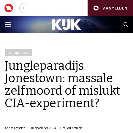
AANMELDEN
Achtergronden
Jungleparadijs
Jonestown: massale
zelfmoord of mislukt
CIA-experiment?
André Kesseler
10 december 2024
Deel dit artikel: