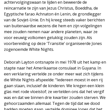
achtervolgingswaan te lijden en beweerde de
reïncarnatie te zijn van Jezus Christus, Boeddha, de
Egyptische farao Achnaton én Lenin, de grondlegger
van de Sovjet-Unie. En hij kreeg steeds vaker berichten
van buitenaardse wezens die hem en zijn volgelingen
mee zouden nemen naar andere planeten, waar ze
voor eeuwig volkomen gelukkig zouden zijn. Als
voorbereiding op deze ‘Transitie’ organiseerde Jones
zogenoemde White Nights.
Deborah Layton ontsnapte in mei 1978 uit het kamp en
stapte naar het Amerikaanse consulaat in Guyana. In
een verklaring vertelde ze onder meer wat zich tijdens
die White Nights afspeelde: “Iedereen moest in een rij
gaan staan, inclusief de kinderen. We kregen een klein
glas met rode vloeistof; ze vertelden ons dat het vergif
was en dat we binnen drie kwartier zouden sterven. We
gehoorzaamden allemaal. Tegen de tijd dat we dood
hadden moeten gaan, vertelde dominee Jones dat het