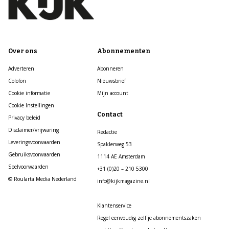
Over ons
Abonnementen
Adverteren
Abonneren
Colofon
Nieuwsbrief
Cookie informatie
Mijn account
Cookie Instellingen
Contact
Privacy beleid
Disclaimer/vrijwaring
Redactie
Leveringsvoorwaarden
Spaklerweg 53
Gebruiksvoorwaarden
1114 AE Amsterdam
Spelvoorwaarden
+31 (0)20 – 210 5300
© Roularta Media Nederland
info@kijkmagazine.nl
Klantenservice
Regel eenvoudig zelf je abonnementszaken