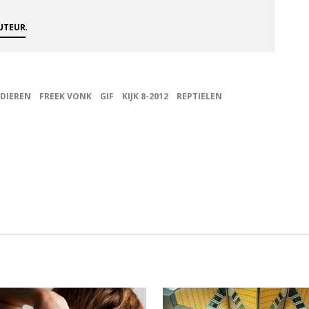
.
AUTEUR
DIEREN
FREEK VONK
GIF
KIJK 8-2012
REPTIELEN