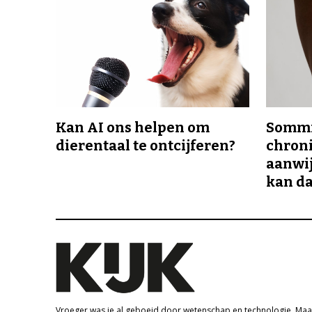
Kan AI ons helpen om
Sommi
dierentaal te ontcijferen?
chroni
aanwij
kan da
Vroeger was je al geboeid door wetenschap en technologie. Maa