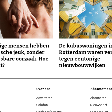
ge mensen hebben
De kubuswoningen i
sche jeuk, zonder
Rotterdam waren ve
sbare oorzaak. Hoe
tegen eentonige
t?
nieuwbouwwijken
Over ons
Abonnement
Adverteren
Abonneren
Colofon
Nieuwsbrief
r
Cookie informatie
Mijn account