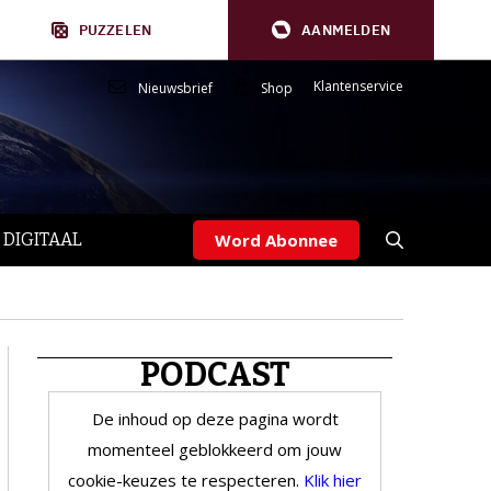
PUZZELEN
AANMELDEN
Klantenservice
Nieuwsbrief
Shop
 DIGITAAL
Word Abonnee
PODCAST
De inhoud op deze pagina wordt
momenteel geblokkeerd om jouw
cookie-keuzes te respecteren.
Klik hier