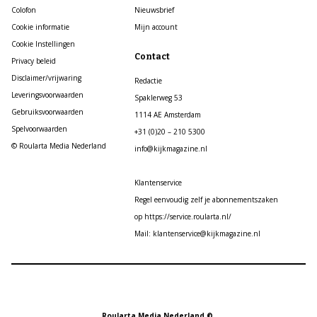
Colofon
Nieuwsbrief
Cookie informatie
Mijn account
Cookie Instellingen
Contact
Privacy beleid
Disclaimer/vrijwaring
Redactie
Leveringsvoorwaarden
Spaklerweg 53
Gebruiksvoorwaarden
1114 AE Amsterdam
Spelvoorwaarden
+31 (0)20 – 210 5300
© Roularta Media Nederland
info@kijkmagazine.nl
Klantenservice
Regel eenvoudig zelf je abonnementszaken
op https://service.roularta.nl/
Mail: klantenservice@kijkmagazine.nl
Roularta Media Nederland ©