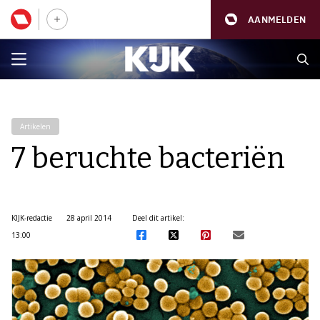
AANMELDEN
Artikelen
7 beruchte bacteriën
KIJK-redactie
28 april 2014
Deel dit artikel:
13:00