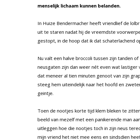
menselijk lichaam kunnen belanden.
In Huize Bendermacher heeft vriendlief de lolbro
uit te staren nadat hij de vreemdste voorwerpen
gestopt, in de hoop dat ik dat schaterlachend 
Nu valt een halve broccoli tussen zijn tanden of 
neusgaten zijn dan weer nét even wat lastiger 
dat meneer al tien minuten genoot van zijn gra
steeg hem uiteindelijk naar het hoofd en zwete
geintje.
Toen de nootjes korte tijd klem bleken te zitten
beeld van mezelf met een panikerende man aa
uitleggen hoe die nootjes toch in zijn neus tere
mijn vriend het niet mee eens en sindsdien heeft