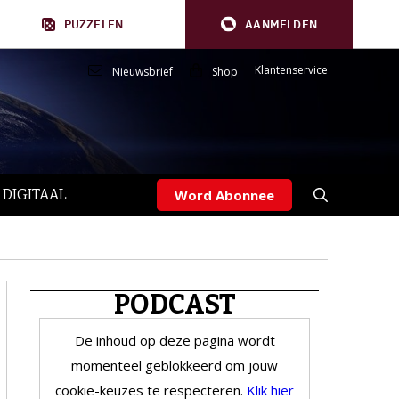
PUZZELEN
AANMELDEN
Klantenservice
Nieuwsbrief
Shop
 DIGITAAL
Word Abonnee
PODCAST
De inhoud op deze pagina wordt
momenteel geblokkeerd om jouw
cookie-keuzes te respecteren.
Klik hier