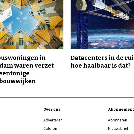
buswoningen in
Datacenters in de ru
rdam waren verzet
hoe haalbaar is dat?
eentonige
bouwwijken
Over ons
Abonnement
Adverteren
Abonneren
Colofon
Nieuwsbrief