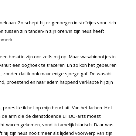
ek aan. Zo schept hij er genoegen in stoïcijns voor zich
 tussen zijn tanden/in zijn oren/in zijn neus heeft
opmerk.
een bosui in zijn oor zelfs mij op. Maar wasabinootjes in
vanuit een ooghoek te traceren. En zo kon het gebeuren
p, zonder dat ik ook maar enige sjoege gaf. De wasabi
nd, proestend en naar adem happend verklapte hij zijn
, proestte ik het op mijn beurt uit. Van het lachen. Het
n de arm die de dienstdoende EHBO-arts moest
cht waren gekomen, vond ik tamelijk hilarisch. Daar was
 hij zijn neus nooit meer als lijdend voorwerp van zijn