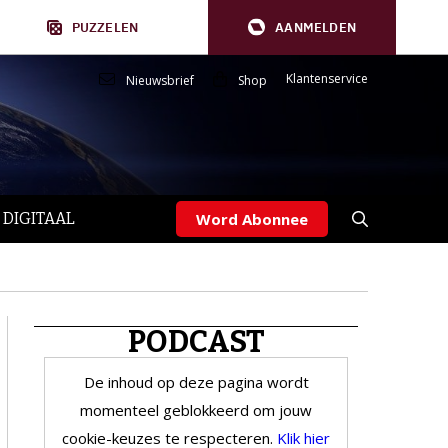
PUZZELEN
AANMELDEN
Klantenservice
Nieuwsbrief
Shop
 DIGITAAL
Word Abonnee
PODCAST
De inhoud op deze pagina wordt
momenteel geblokkeerd om jouw
cookie-keuzes te respecteren.
Klik hier