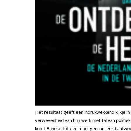
Het resultaat geeft een indrukwekkend kijkje i
verwevenheid van hun werk met tal van politieke
komt Baneke tot een mooi genuanceerd antwo