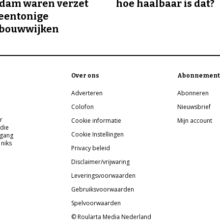
rdam waren verzet
hoe haalbaar is dat?
eentonige
bouwwijken
Over ons
Abonnement
Adverteren
Abonneren
Colofon
Nieuwsbrief
r
Cookie informatie
Mijn account
 die
Cookie Instellingen
pgang
 niks
Privacy beleid
Disclaimer/vrijwaring
Leveringsvoorwaarden
Gebruiksvoorwaarden
Spelvoorwaarden
© Roularta Media Nederland