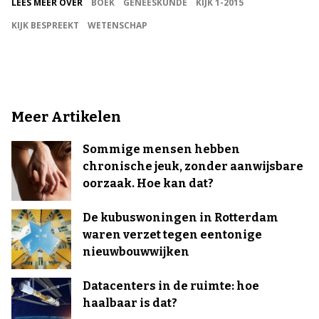
LEES MEER OVER
BOEK
GENEESKUNDE
KIJK 1-2015
KIJK BESPREEKT
WETENSCHAP
Meer Artikelen
Sommige mensen hebben
chronische jeuk, zonder aanwijsbare
oorzaak. Hoe kan dat?
De kubuswoningen in Rotterdam
waren verzet tegen eentonige
nieuwbouwwijken
Datacenters in de ruimte: hoe
haalbaar is dat?