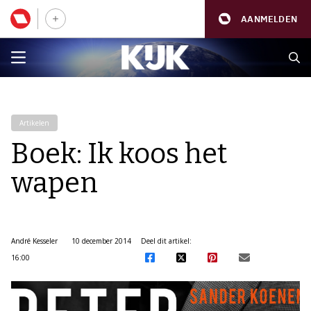
AANMELDEN
Artikelen
Boek: Ik koos het
wapen
André Kesseler
10 december 2014
Deel dit artikel:
16:00