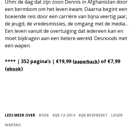
Uhm: de dag dat zijn zoon Dennis in Afghanistan door
een bermbom om het leven kwam. Daarna begint een
boeiende reis door een carrière van bijna veertig jaar,
de jeugd, de vredesmissies, de omgang met de media…
Een leven vanuit de overtuiging dat iedereen kan en
moet bijdragen aan een betere wereld. Desnoods met
een wapen.
**** | 352 pagina’s | €19,99 (
) of €7,99
paperback
(
)
ebook
LEES MEER OVER
BOEK
KIJK 12-2014
KIJK BESPREEKT
LEGER
WAPENS