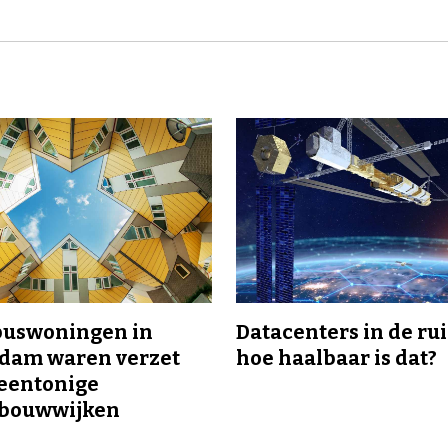
buswoningen in
Datacenters in de ru
rdam waren verzet
hoe haalbaar is dat?
eentonige
bouwwijken