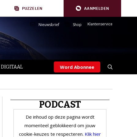
PUZZELEN
AANMELDEN
Klantenservice
Nieuwsbrief
Shop
 DIGITAAL
Word Abonnee
PODCAST
De inhoud op deze pagina wordt
momenteel geblokkeerd om jouw
cookie-keuzes te respecteren.
Klik hier