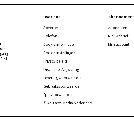
Over ons
Abonnement
Adverteren
Abonneren
Colofon
Nieuwsbrief
r
Cookie informatie
Mijn account
 die
Cookie Instellingen
pgang
 niks
Privacy beleid
Disclaimer/vrijwaring
Leveringsvoorwaarden
Gebruiksvoorwaarden
Spelvoorwaarden
© Roularta Media Nederland