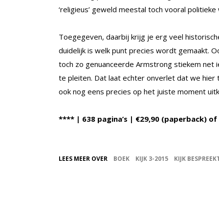
‘religieus’ geweld meestal toch vooral politieke
Toegegeven, daarbij krijg je erg veel historisch
duidelijk is welk punt precies wordt gemaakt. O
toch zo genuanceerde Armstrong stiekem net iet
te pleiten. Dat laat echter onverlet dat we hie
ook nog eens precies op het juiste moment uit
**** | 638 pagina’s | €29,90 (paperback) o
LEES MEER OVER
BOEK
KIJK 3-2015
KIJK BESPREEK