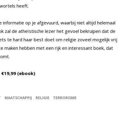
 wortels heeft.
e informatie op je afgevuurd, waarbij niet altijd helemaal
ok zal de atheïstische lezer het gevoel bekruipen dat de
s te hard haar best doet om religie zoveel mogelijk vrij
r te maken hebben met een rijk en interessant boek, dat
komt.
f €19,99 (ebook)
T
MAATSCHAPPIJ
RELIGIE
TERRORISME