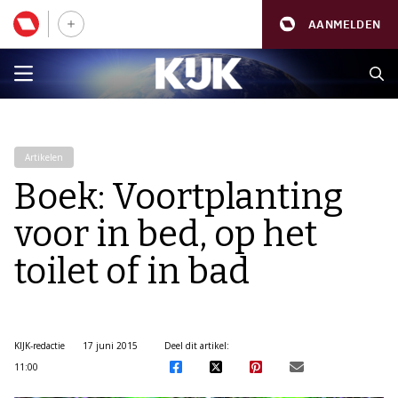
AANMELDEN
Artikelen
Boek: Voortplanting
voor in bed, op het
toilet of in bad
KIJK-redactie
17 juni 2015
Deel dit artikel:
11:00