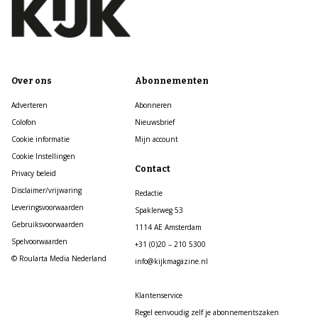
Over ons
Abonnementen
Adverteren
Abonneren
Colofon
Nieuwsbrief
Cookie informatie
Mijn account
Cookie Instellingen
Contact
Privacy beleid
Disclaimer/vrijwaring
Redactie
Leveringsvoorwaarden
Spaklerweg 53
Gebruiksvoorwaarden
1114 AE Amsterdam
Spelvoorwaarden
+31 (0)20 – 210 5300
© Roularta Media Nederland
info@kijkmagazine.nl
Klantenservice
Regel eenvoudig zelf je abonnementszaken