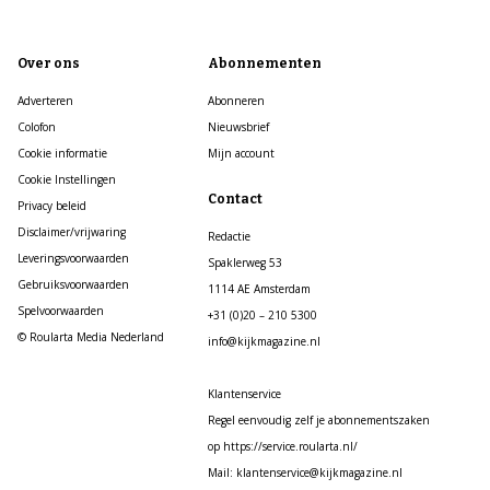
Over ons
Abonnementen
Adverteren
Abonneren
Colofon
Nieuwsbrief
Cookie informatie
Mijn account
Cookie Instellingen
Contact
Privacy beleid
Disclaimer/vrijwaring
Redactie
Leveringsvoorwaarden
Spaklerweg 53
Gebruiksvoorwaarden
1114 AE Amsterdam
Spelvoorwaarden
+31 (0)20 – 210 5300
© Roularta Media Nederland
info@kijkmagazine.nl
Klantenservice
Regel eenvoudig zelf je abonnementszaken
op https://service.roularta.nl/
Mail: klantenservice@kijkmagazine.nl