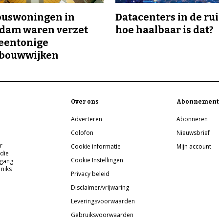
buswoningen in
Datacenters in de ru
rdam waren verzet
hoe haalbaar is dat?
eentonige
bouwwijken
Over ons
Abonnement
Adverteren
Abonneren
Colofon
Nieuwsbrief
r
Cookie informatie
Mijn account
 die
Cookie Instellingen
pgang
 niks
Privacy beleid
Disclaimer/vrijwaring
Leveringsvoorwaarden
Gebruiksvoorwaarden