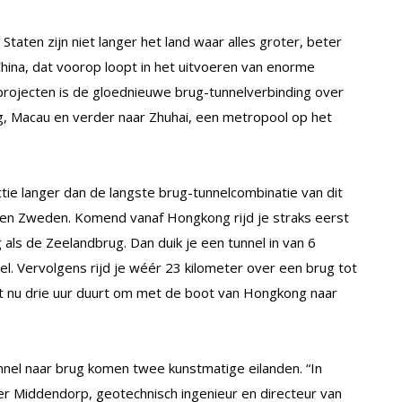
taten zijn niet langer het land waar alles groter, beter
China, dat voorop loopt in het uitvoeren van enorme
projecten is de gloednieuwe brug-tunnelverbinding over
, Macau en verder naar Zhuhai, een metropool op het
tie langer dan de langste brug-tunnelcombinatie van dit
en Zweden. Komend vanaf Hongkong rijd je straks eerst
 als de Zeelandbrug. Dan duik je een tunnel in van 6
l. Vervolgens rijd je wéér 23 kilometer over een brug tot
et nu drie uur duurt om met de boot van Hongkong naar
nnel naar brug komen twee kunstmatige eilanden. “In
r Middendorp, geotechnisch ingenieur en directeur van