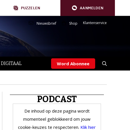
PUZZELEN
AANMELDEN
Klantenservice
Nieuwsbrief
Shop
 DIGITAAL
Word Abonnee
PODCAST
De inhoud op deze pagina wordt
momenteel geblokkeerd om jouw
cookie-keuzes te respecteren.
Klik hier