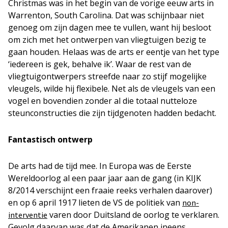
Christmas was in het begin van de vorige eeuw arts in
Warrenton, South Carolina. Dat was schijnbaar niet
genoeg om zijn dagen mee te vullen, want hij besloot
om zich met het ontwerpen van vliegtuigen bezig te
gaan houden. Helaas was de arts er eentje van het type
‘iedereen is gek, behalve ik’. Waar de rest van de
vliegtuigontwerpers streefde naar zo stijf mogelijke
vleugels, wilde hij flexibele. Net als de vleugels van een
vogel en bovendien zonder al die totaal nutteloze
steunconstructies die zijn tijdgenoten hadden bedacht.
Fantastisch ontwerp
De arts had de tijd mee. In Europa was de Eerste
Wereldoorlog al een paar jaar aan de gang (in KIJK
8/2014 verschijnt een fraaie reeks verhalen daarover)
en op 6 april 1917 lieten de VS de politiek van
non-
varen door Duitsland de oorlog te verklaren.
interventie
Gevolg daarvan was dat de Amerikanen ineens