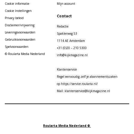
Cookie informatie
Mijn account
Cookie Instellingen
Contact
Privacy beleid
Disclaimer/vrijwaring
Redactie
Leveringsvoorwaarden
Spaklerweg 53
Gebruiksvoorwaarden
1114 AE Amsterdam
Spelvoorwaarden
+31 (0)20 – 210 5300
© Roularta Media Nederland
info@kijkmagazine.nl
Klantenservice
Regel eenvoudig zelf je abonnementszaken
op https://service.roularta.nl/
Mail: klantenservice@kijkmagazine.nl
Roularta Media Nederland ©