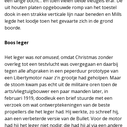
een lange bocht… en toen vielen beide vleugels eraf. De
uit houten platen opgebouwde romp van het toestel
dook in een strakke verticale lijn naar beneden en Mills
legde het loodje toen het gevaarte zich in de grond
boorde.
Boos leger
Het leger was
not amused
, omdat Christmas zonder
overleg tot een testvlucht was overgegaan en daarbij
tegen alle afspraken in een peperduur prototype van
een Libertymotor naar z’n grootje had geholpen. Maar
de stoom kwam pas echt uit de militaire oren toen de
arts/vliegtuigbouwer een paar maanden later, in
februari 1919, doodleuk een brief stuurde met een
verzoek om wat ontwerptekeningen van de beste
propellers die het leger had. Hij werkte, zo schreef hij,
aan een verbeterde versie van de Bullet. Voor de motor
had hij het leger niet nodig; die had hij al via een andere