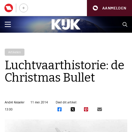
AANMELDEN
Artikelen
Luchtvaarthistorie: de
Christmas Bullet
André Kesseler
11 mei 2014
Deel dit artikel:
13:00