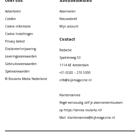
Over ons
Abonnementen
Adverteren
Abonneren
Colofon
Nieuwsbrief
Cookie informatie
Mijn account
Cookie Instellingen
Contact
Privacy beleid
Disclaimer/vrijwaring
Redactie
Leveringsvoorwaarden
Spaklerweg 53
Gebruiksvoorwaarden
1114 AE Amsterdam
Spelvoorwaarden
+31 (0)20 – 210 5300
© Roularta Media Nederland
info@kijkmagazine.nl
Klantenservice
Regel eenvoudig zelf je abonnementszaken
op https://service.roularta.nl/
Mail: klantenservice@kijkmagazine.nl