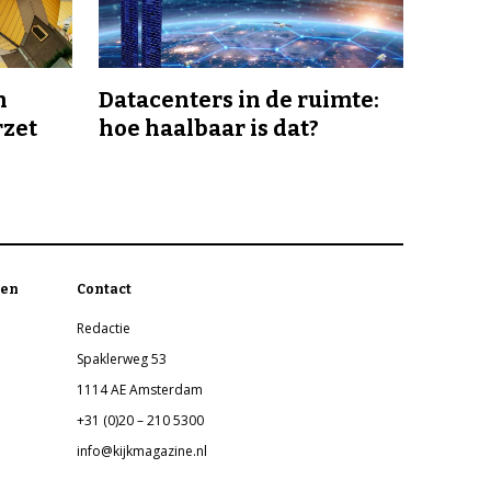
n
Datacenters in de ruimte:
rzet
hoe haalbaar is dat?
en
Contact
Redactie
Spaklerweg 53
1114 AE Amsterdam
+31 (0)20 – 210 5300
info@kijkmagazine.nl