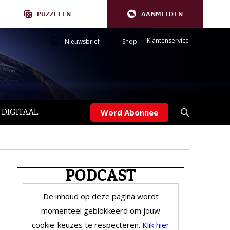
PUZZELEN
AANMELDEN
Klantenservice
Nieuwsbrief
Shop
 DIGITAAL
Word Abonnee
PODCAST
De inhoud op deze pagina wordt
momenteel geblokkeerd om jouw
cookie-keuzes te respecteren.
Klik hier