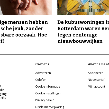
ge mensen hebben
De kubuswoningen i
sche jeuk, zonder
Rotterdam waren ve
sbare oorzaak. Hoe
tegen eentonige
t?
nieuwbouwwijken
Over ons
Abonnement
Adverteren
Abonneren
Colofon
Nieuwsbrief
r
Cookie informatie
Mijn account
 die
Cookie Instellingen
pgang
 niks
Privacy beleid
Disclaimer/vrijwaring