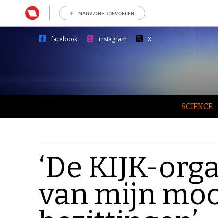
MAGAZINE TOEVOEGEN
facebook
instagram
X
SCIENCE
‘De KIJK-org
van mijn moo