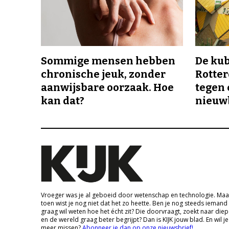
Sommige mensen hebben
De ku
chronische jeuk, zonder
Rotte
aanwijsbare oorzaak. Hoe
tegen 
kan dat?
nieuw
Vroeger was je al geboeid door wetenschap en technologie. Maa
toen wist je nog niet dat het zo heette. Ben je nog steeds iemand
graag wil weten hoe het écht zit? Die doorvraagt, zoekt naar die
en de wereld graag beter begrijpt? Dan is KIJK jouw blad. En wil je
meer missen?
Abonneer je dan op onze nieuwsbrief!