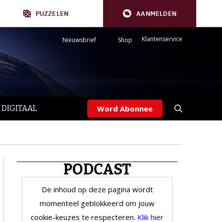
PUZZELEN
AANMELDEN
Klantenservice
Nieuwsbrief
Shop
 DIGITAAL
Word Abonnee
PODCAST
De inhoud op deze pagina wordt
momenteel geblokkeerd om jouw
cookie-keuzes te respecteren.
Klik hier