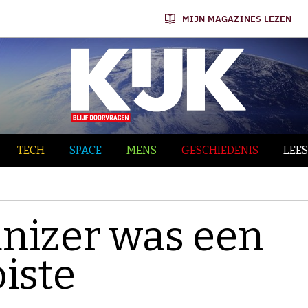
MIJN MAGAZINES LEZEN
TECH
SPACE
MENS
GESCHIEDENIS
LEES
anizer was een
iste