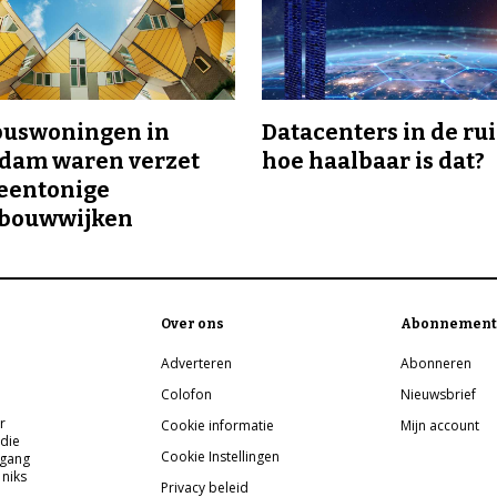
buswoningen in
Datacenters in de ru
rdam waren verzet
hoe haalbaar is dat?
eentonige
bouwwijken
Over ons
Abonnement
Adverteren
Abonneren
Colofon
Nieuwsbrief
r
Cookie informatie
Mijn account
 die
Cookie Instellingen
pgang
 niks
Privacy beleid