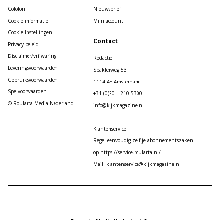
Colofon
Nieuwsbrief
Cookie informatie
Mijn account
Cookie Instellingen
Contact
Privacy beleid
Disclaimer/vrijwaring
Redactie
Leveringsvoorwaarden
Spaklerweg 53
Gebruiksvoorwaarden
1114 AE Amsterdam
Spelvoorwaarden
+31 (0)20 – 210 5300
© Roularta Media Nederland
info@kijkmagazine.nl
Klantenservice
Regel eenvoudig zelf je abonnementszaken
op https://service.roularta.nl/
Mail: klantenservice@kijkmagazine.nl