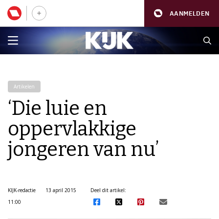
AANMELDEN
Artikelen
‘Die luie en
oppervlakkige
jongeren van nu’
KIJK-redactie
13 april 2015
Deel dit artikel:
11:00