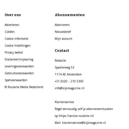
Over ons
Abonnementen
Adverteren
Abonneren
Colofon
Nieuwsbrief
Cookie informatie
Mijn account
Cookie Instellingen
Contact
Privacy beleid
Disclaimer/vrijwaring
Redactie
Leveringsvoorwaarden
Spaklerweg 53
Gebruiksvoorwaarden
1114 AE Amsterdam
Spelvoorwaarden
+31 (0)20 – 210 5300
© Roularta Media Nederland
info@kijkmagazine.nl
Klantenservice
Regel eenvoudig zelf je abonnementszaken
op https://service.roularta.nl/
Mail: klantenservice@kijkmagazine.nl