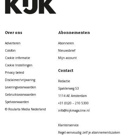
Over ons
Abonnementen
Adverteren
Abonneren
Colofon
Nieuwsbrief
Cookie informatie
Mijn account
Cookie Instellingen
Contact
Privacy beleid
Disclaimer/vrijwaring
Redactie
Leveringsvoorwaarden
Spaklerweg 53
Gebruiksvoorwaarden
1114 AE Amsterdam
Spelvoorwaarden
+31 (0)20 – 210 5300
© Roularta Media Nederland
info@kijkmagazine.nl
Klantenservice
Regel eenvoudig zelf je abonnementszaken