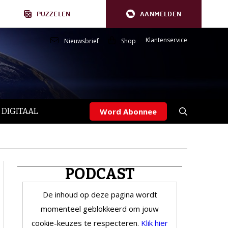
PUZZELEN
AANMELDEN
Klantenservice
Nieuwsbrief
Shop
 DIGITAAL
Word Abonnee
PODCAST
De inhoud op deze pagina wordt
momenteel geblokkeerd om jouw
cookie-keuzes te respecteren.
Klik hier