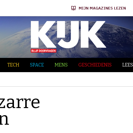
MIJN MAGAZINES LEZEN
TECH
SPACE
MENS
GESCHIEDENIS
LEES
izarre
en