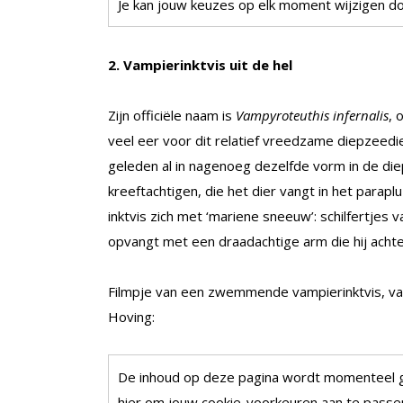
Je kan jouw keuzes op elk moment wijzigen doo
2. Vampierinktvis uit de hel
Zijn officiële naam is
Vampyroteuthis infernalis
, 
veel eer voor dit relatief vreedzame diepzeedie
geleden al in nagenoeg dezelfde vorm in de di
kreeftachtigen, die het dier vangt in het parap
inktvis zich met ‘mariene sneeuw’: schilfertjes 
opvangt met een draadachtige arm die hij achter
Filmpje van een zwemmende vampierinktvis, va
Hoving:
De inhoud op deze pagina wordt momenteel 
hier om jouw cookie-voorkeuren aan te passen