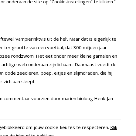
r onderaan de site op "Cookie-instellingen" te klikken."
oftewel ‘vampierinktvis uit de hel’. Maar dat is eigenlijk te
r ter grootte van een voetbal, dat 300 miljoen jaar
epzee rondzwom. Het eet onder meer kleine garnalen en
lu-achtige web onderaan zijn lichaam. Daarnaast voedt de
van dode zeedieren, poep, eitjes en slijmdraden, die hij
 zich aan sleept.
n commentaar voorzien door marien bioloog Henk-Jan
geblokkeerd om jouw cookie-keuzes te respecteren.
Klik
 en de inhoud te bekijken.