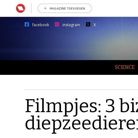
MAGAZINE TOEVOEGEN
facebook
instagram
X
SCIENCE
Filmpjes: 3 b
diepzeedier