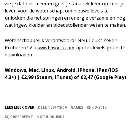
zie je dat niet meer en geef je fanatiek keer op keer je
leven voor de wetenschap, om nieuwe levels te
unlocken die het springen en energie verzamelen nóg
wat ingewikkelder en bloedstollender weten te maken.
Wetenschappelijk verantwoord? Neu. Leuk? Zeker!
Proberen? Via
zijn zes levels gratis te
www.boson-x.com
downloaden.
Windows, Mac, Linux, Android, iPhone, iPas (iOS
4.3+) | €2,99 (Steam, iTunes) of €2,47 (Google Play)
LEES MEER OVER
DEELTJESFYSICA
GAMES
KIJK 3-2015
KIJK BESPREEKT
NATUURKUNDE