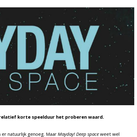
relatief korte speelduur het proberen waard.
n er natuurlijk genoeg. Maar
Mayday! Deep space
weet wel