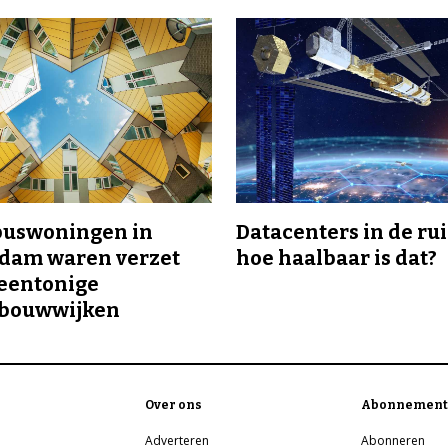
buswoningen in
Datacenters in de ru
rdam waren verzet
hoe haalbaar is dat?
eentonige
bouwwijken
Over ons
Abonnement
Adverteren
Abonneren