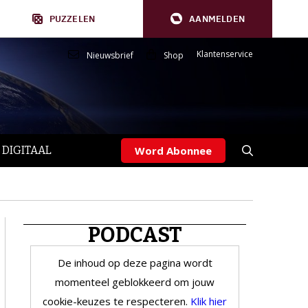
PUZZELEN
AANMELDEN
Klantenservice
Nieuwsbrief
Shop
 DIGITAAL
Word Abonnee
PODCAST
De inhoud op deze pagina wordt
momenteel geblokkeerd om jouw
cookie-keuzes te respecteren.
Klik hier