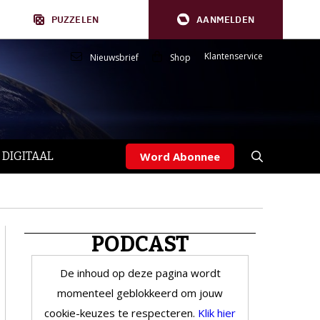
PUZZELEN
AANMELDEN
Klantenservice
Nieuwsbrief
Shop
 DIGITAAL
Word Abonnee
PODCAST
De inhoud op deze pagina wordt
momenteel geblokkeerd om jouw
cookie-keuzes te respecteren.
Klik hier