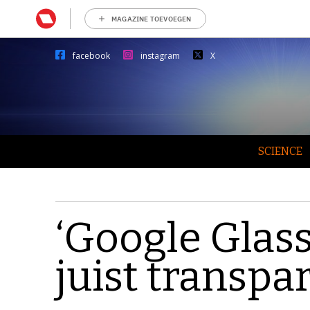
MAGAZINE TOEVOEGEN
facebook
instagram
X
SCIENCE
‘Google Glas
juist transpa