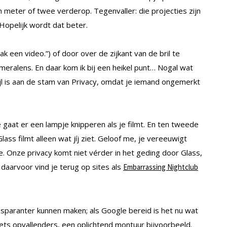
 meter of twee verderop. Tegenvaller: die projecties zijn
 Hopelijk wordt dat beter.
 een video.”) of door over de zijkant van de bril te
ameralens. En daar kom ik bij een heikel punt… Nogal wat
jl is aan de stam van Privacy, omdat je iemand ongemerkt
 gaat er een lampje knipperen als je filmt. En ten tweede
lass filmt alleen wat jíj ziet. Geloof me, je vereeuwigt
. Onze privacy komt niet vérder in het geding door Glass,
daarvoor vind je terug op sites als
Embarrassing Nightclub
ansparanter kunnen maken; als Google bereid is het nu wat
ets opvallenders, een oplichtend montuur bijvoorbeeld.