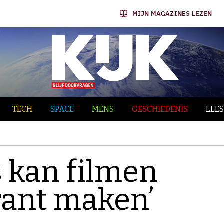
MIJN MAGAZINES LEZEN
TECH
SPACE
MENS
GESCHIEDENIS
LEES
s kan filmen
rant maken’