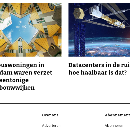
buswoningen in
Datacenters in de ru
rdam waren verzet
hoe haalbaar is dat?
eentonige
bouwwijken
Over ons
Abonnement
Adverteren
Abonneren