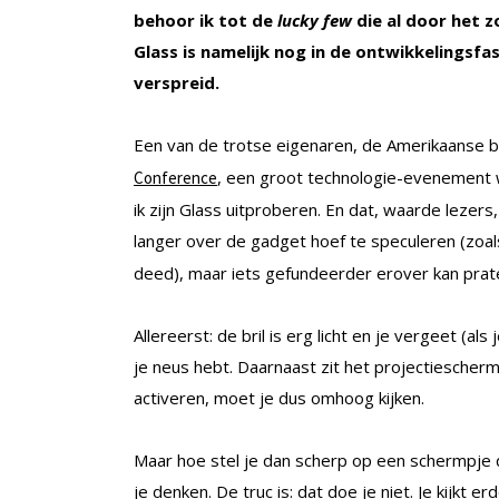
behoor ik tot de
lucky few
die al door het 
Glass is namelijk nog in de ontwikkelingsfa
verspreid.
Een van de trotse eigenaren, de Amerikaanse 
, een groot technologie-evenement 
Conference
ik zijn Glass uitproberen. En dat, waarde lezers,
langer over de gadget hoef te speculeren (zoals
deed), maar iets gefundeerder erover kan praten
Allereerst: de bril is erg licht en je vergeet (a
je neus hebt. Daarnaast zit het projectiescherm
activeren, moet je dus omhoog kijken.
Maar hoe stel je dan scherp op een schermpje da
je denken. De truc is: dat doe je niet. Je kijkt e