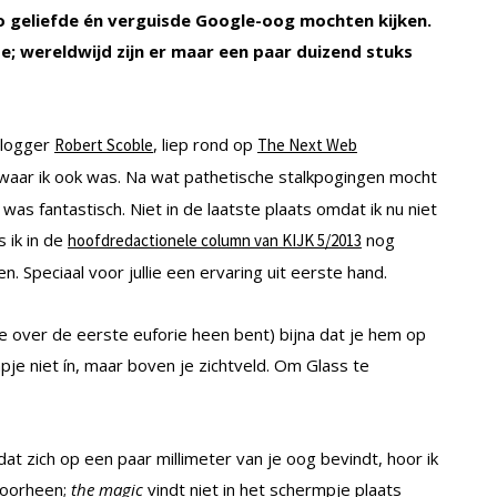
zo geliefde én verguisde Google-oog mochten kijken.
se; wereldwijd zijn er maar een paar duizend stuks
blogger
, liep rond op
Robert Scoble
The Next Web
waar ik ook was. Na wat pathetische stalkpogingen mocht
 was fantastisch. Niet in de laatste plaats omdat ik nu niet
 ik in de
nog
hoofdredactionele column van KIJK 5/2013
. Speciaal voor jullie een ervaring uit eerste hand.
ls je over de eerste euforie heen bent) bijna dat je hem op
pje niet ín, maar boven je zichtveld. Om Glass te
t zich op een paar millimeter van je oog bevindt, hoor ik
rdoorheen;
the magic
vindt niet in het schermpje plaats