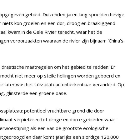
 opgegeven gebied. Duizenden jaren lang spoelden hevige
 niets kon groeien en een dor, droog en braakliggend
al kwam in de Gele Rivier terecht, waar het de
en veroorzaakten waaraan de rivier zijn bijnaam ‘China’s
e drastische maatregelen om het gebied te redden. Er
 mocht niet meer op steile hellingen worden geboerd en
aar later was het Lössplateau onherkenbaar veranderd. Op
ag, glinsterde een groene oase.
össplateau: potentieel vruchtbare grond die door
klimaat verpieteren tot droge en dorre gebieden waar
erwoestijning als een van de grootste ecologische
uitgedroogd en daar komt jaarlijks een slordige 120.000