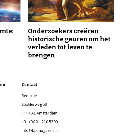
imte:
Onderzoekers creëren
historische geuren om het
verleden tot leven te
brengen
en
Contact
Redactie
Spaklerweg 53
1114 AE Amsterdam
+31 (0)20 – 210 5300
info@kijkmagazine.nl