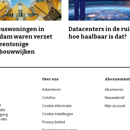
buswoningen in
Datacenters in de ru
rdam waren verzet
hoe haalbaar is dat?
eentonige
bouwwijken
Over ons
Abonnement
Adverteren
Abonneren
Colofon
Nieuwsbrief
r
Cookie informatie
Mijn account
 die
Cookie Instellingen
pgang
 niks
Privacy beleid