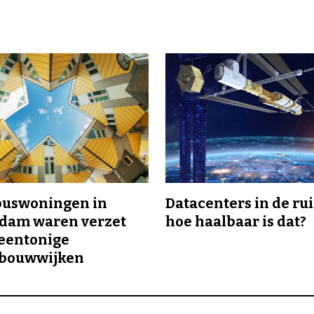
buswoningen in
Datacenters in de ru
rdam waren verzet
hoe haalbaar is dat?
eentonige
bouwwijken