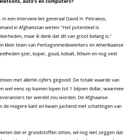
telefoons, auto’s en computers?
 In een interview liet generaal David H. Petraeus,
and in Afghanistan weten: “Het potentieel is
ekerheden, maar ik denk dat dit van groot belang is.”
en klein team van Pentagonmedewerkers en Amerikaanse
heden ijzer, koper, goud, kobalt, lithium en nog veel
een met allerlei cijfers gegooid. De totale waarde van
 wel eens op kunnen lopen tot 1 biljoen dollar, waarmee
nleveranciers ter wereld zou worden. De Afghaanse
an de magere kant en kwam juichend met schattingen van
weten dat er grondstoffen zitten, wil nog niet zeggen dat