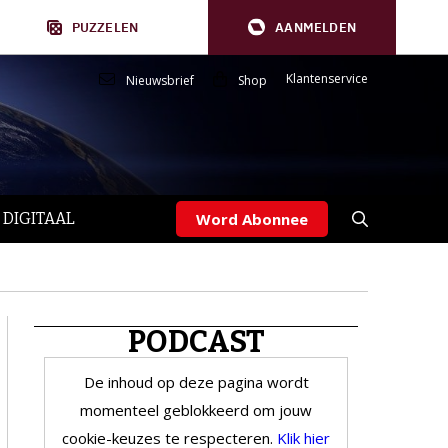
PUZZELEN
AANMELDEN
Klantenservice
Nieuwsbrief
Shop
 DIGITAAL
Word Abonnee
PODCAST
De inhoud op deze pagina wordt
momenteel geblokkeerd om jouw
cookie-keuzes te respecteren.
Klik hier