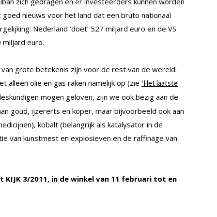
taliban zich gedragen en er investeerders kunnen worden
t goed nieuws voor het land dat een bruto nationaal
rgelijking: Nederland ‘doet’ 527 miljard euro en de VS
miljard euro.
an grote betekenis zijn voor de rest van de wereld.
t alleen olie en gas raken namelijk op (zie
‘Het laatste
deskundigen mogen geloven, zijn we ook bezig aan de
aan goud, ijzererts en koper, maar bijvoorbeeld ook aan
edicijnen), kobalt (belangrijk als katalysator in de
ctie van kunstmest en explosieven en de raffinage van
it KIJK 3/2011, in de winkel van 11 februari tot en