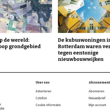
p de wereld:
De kubuswoningen i
oop grondgebied
Rotterdam waren ve
tegen eentonige
nieuwbouwwijken
Over ons
Abonnement
Adverteren
Abonneren
Colofon
Nieuwsbrief
r
Cookie informatie
Mijn account
 die