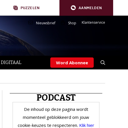
PUZZELEN
AANMELDEN
Klantenservice
Nieuwsbrief
Shop
 DIGITAAL
Word Abonnee
PODCAST
De inhoud op deze pagina wordt
momenteel geblokkeerd om jouw
cookie-keuzes te respecteren.
Klik hier