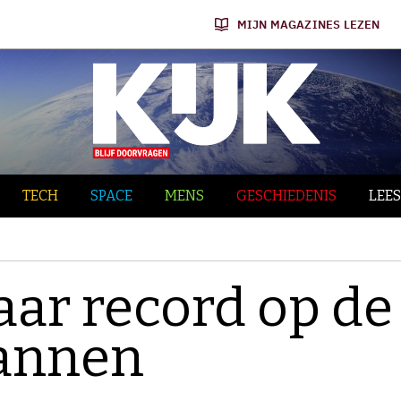
MIJN MAGAZINES LEZEN
TECH
SPACE
MENS
GESCHIEDENIS
LEES
aar record op de
annen