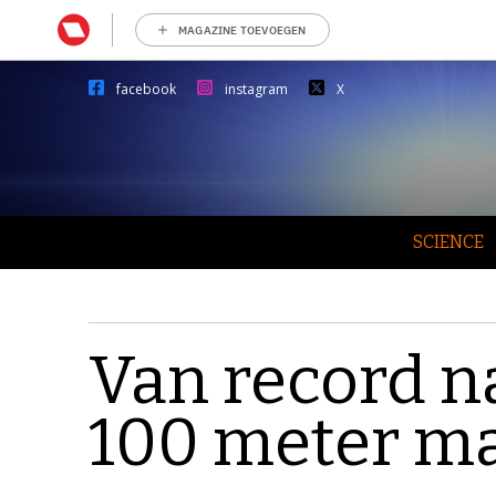
MAGAZINE TOEVOEGEN
facebook
instagram
X
SCIENCE
Van record n
100 meter m