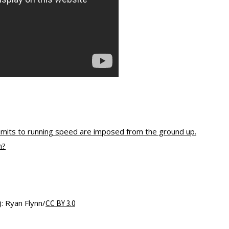
l limits to running speed are imposed from the ground up.
n?
): Ryan Flynn/
CC BY 3.0