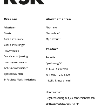
Over ons
Abonnementen
Adverteren
Abonneren
Colofon
Nieuwsbrief
Cookie informatie
Mijn account
Cookie Instellingen
Contact
Privacy beleid
Disclaimer/vrijwaring
Redactie
Leveringsvoorwaarden
Spaklerweg 53
Gebruiksvoorwaarden
1114 AE Amsterdam
Spelvoorwaarden
+31 (0)20 – 210 5300
© Roularta Media Nederland
info@kijkmagazine.nl
Klantenservice
Regel eenvoudig zelf je abonnementszaken
op https://service.roularta.nl/