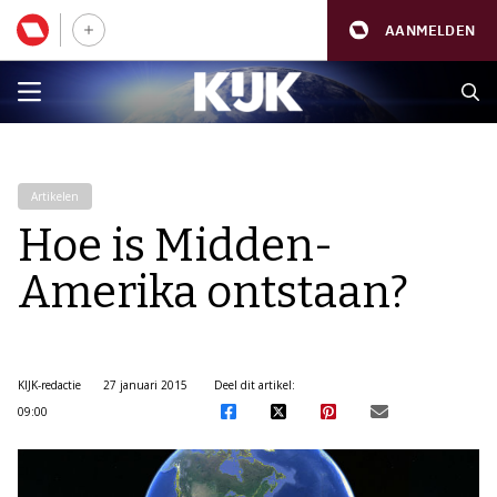
AANMELDEN
Artikelen
Hoe is Midden-
Amerika ontstaan?
KIJK-redactie
27 januari 2015
Deel dit artikel:
09:00