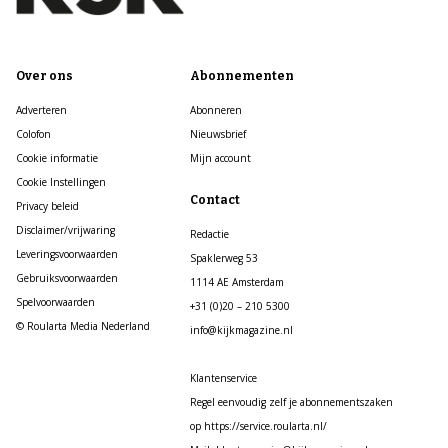
Over ons
Abonnementen
Adverteren
Abonneren
Colofon
Nieuwsbrief
Cookie informatie
Mijn account
Cookie Instellingen
Contact
Privacy beleid
Disclaimer/vrijwaring
Redactie
Leveringsvoorwaarden
Spaklerweg 53
Gebruiksvoorwaarden
1114 AE Amsterdam
Spelvoorwaarden
+31 (0)20 – 210 5300
© Roularta Media Nederland
info@kijkmagazine.nl
Klantenservice
Regel eenvoudig zelf je abonnementszaken
op https://service.roularta.nl/