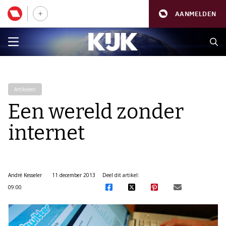
AANMELDEN
Artikelen
Een wereld zonder
internet
André Kesseler
11 december 2013
Deel dit artikel:
09:00