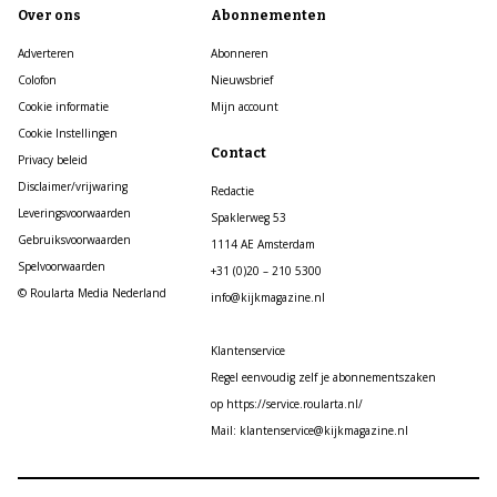
Over ons
Abonnementen
Adverteren
Abonneren
Colofon
Nieuwsbrief
Cookie informatie
Mijn account
Cookie Instellingen
Contact
Privacy beleid
Disclaimer/vrijwaring
Redactie
Leveringsvoorwaarden
Spaklerweg 53
Gebruiksvoorwaarden
1114 AE Amsterdam
Spelvoorwaarden
+31 (0)20 – 210 5300
© Roularta Media Nederland
info@kijkmagazine.nl
Klantenservice
Regel eenvoudig zelf je abonnementszaken
op https://service.roularta.nl/
Mail: klantenservice@kijkmagazine.nl